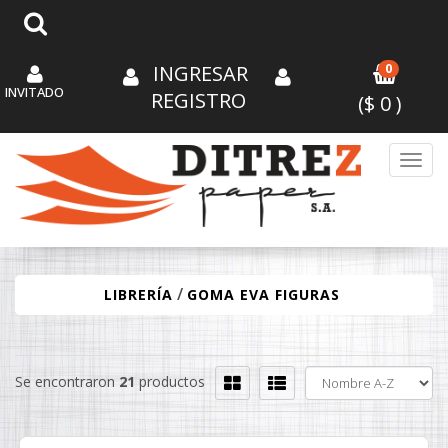
INGRESAR
0
INVITADO
REGISTRO
($
0
)
Toggl
/
LIBRERÍA
GOMA EVA FIGURAS
Se encontraron
21
productos