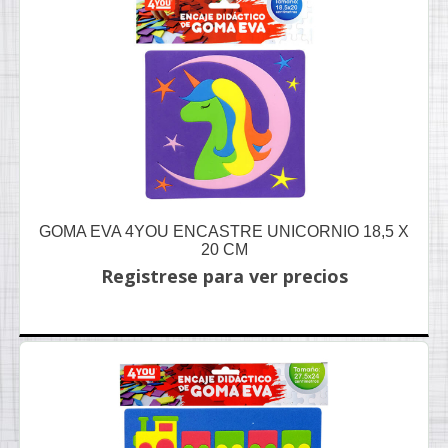
GOMA EVA 4YOU ENCASTRE UNICORNIO 18,5 X
20 CM
Registrese para ver precios