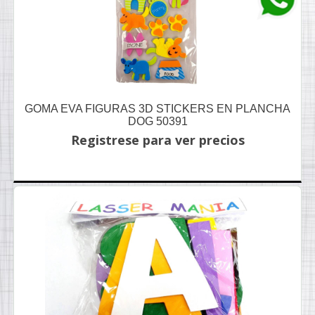
GOMA EVA FIGURAS 3D STICKERS EN PLANCHA
DOG 50391
Registrese para ver precios