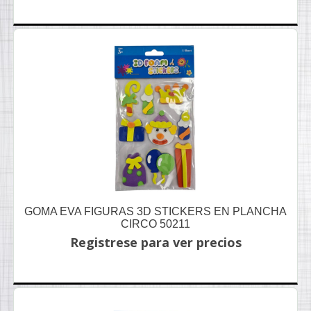
GOMA EVA FIGURAS 3D STICKERS EN PLANCHA
CIRCO 50211
Registrese para ver precios