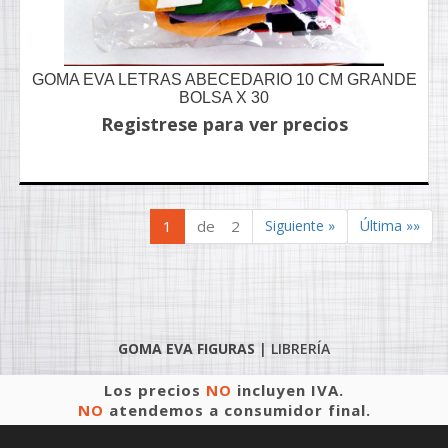
GOMA EVA LETRAS ABECEDARIO 10 CM GRANDE
BOLSA X 30
Registrese para ver precios
1
de 2
Siguiente »
Última »»
GOMA EVA FIGURAS
|
LIBRERÍA
Los precios
NO
incluyen IVA.
NO
atendemos a consumidor final.