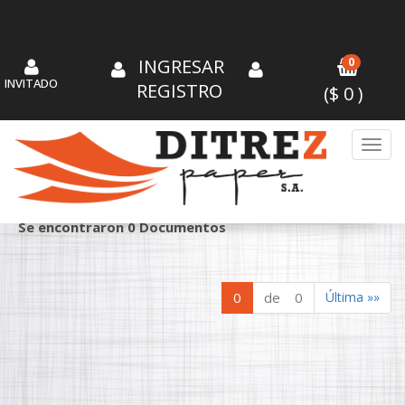
INGRESAR
0
INVITADO
REGISTRO
($
0
)
Toggl
DOCUMENTOS
Se encontraron 0 Documentos
0
de 0
Última »»