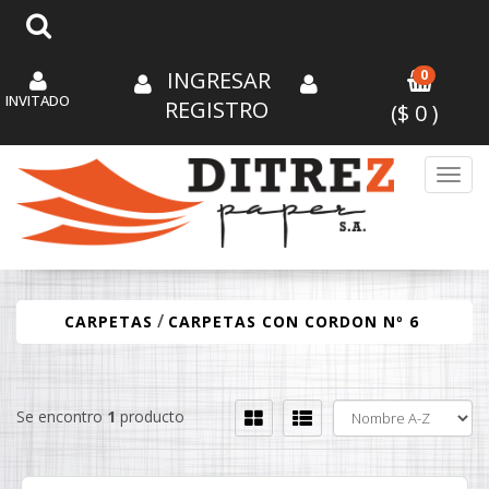
INGRESAR
0
INVITADO
REGISTRO
($
0
)
Toggl
/
CARPETAS
CARPETAS CON CORDON Nº 6
Se encontro
1
producto