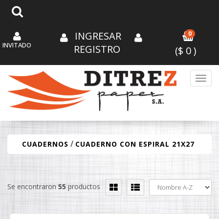
INGRESAR
0
INVITADO
REGISTRO
($
0
)
Toggl
/
CUADERNOS
CUADERNO CON ESPIRAL 21X27
Se encontraron
55
productos