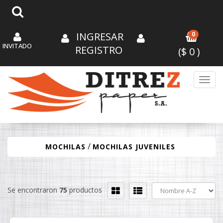
INGRESAR
0
INVITADO
REGISTRO
($
0
)
Toggl
/
MOCHILAS
MOCHILAS JUVENILES
Se encontraron
75
productos