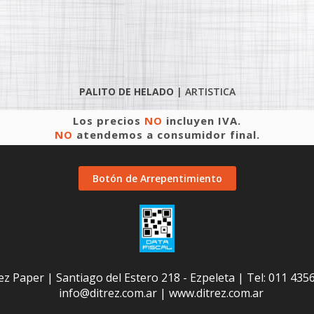
PALITO DE HELADO
|
ARTISTICA
Los precios
NO
incluyen IVA.
NO
atendemos a consumidor final.
Botón de Arrepentimiento
ez Paper | Santiago del Estero 218 - Ezpeleta | Tel:
011 435
info@ditrez.com.ar
|
www.ditrez.com.ar