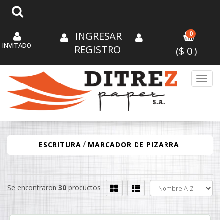
INGRESAR
0
INVITADO
REGISTRO
($
0
)
Toggl
/
ESCRITURA
MARCADOR DE PIZARRA
Se encontraron
30
productos