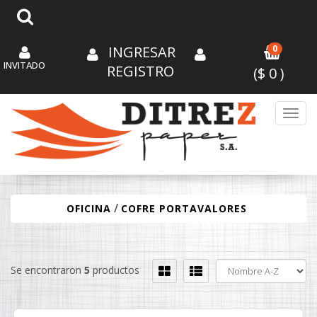
INGRESAR
0
INVITADO
REGISTRO
($
0
)
Toggl
/
OFICINA
COFRE PORTAVALORES
Se encontraron
5
productos