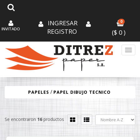
INGRESAR
0
INVITADO
REGISTRO
($
0
)
Toggl
/
PAPELES
PAPEL DIBUJO TECNICO
Se encontraron
16
productos