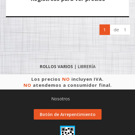
1
de 1
ROLLOS VARIOS
|
LIBRERÍA
Los precios
NO
incluyen IVA.
NO
atendemos a consumidor final.
Nosotros
Botón de Arrepentimiento