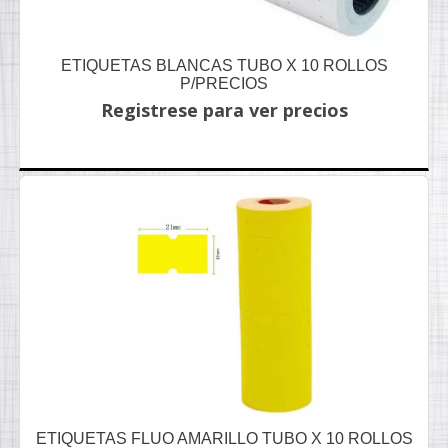
ETIQUETAS BLANCAS TUBO X 10 ROLLOS
P/PRECIOS
Registrese para ver precios
ETIQUETAS FLUO AMARILLO TUBO X 10 ROLLOS