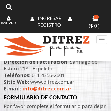
INGRESAR
0
INVITADO
REGISTRO
($
0
)
Toggl
CONTÁCTENOS
Dirección de Facturación:
Santiago del
Estero 218 - Ezpeleta
Teléfonos:
011 4356-2601
Sitio Web:
www.ditrez.com.ar
E-mail:
info@ditrez.com.ar
FORMULARIO DE CONTACTO
Por favor complete el formulario para dejar