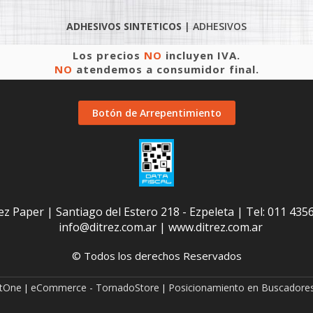
ADHESIVOS SINTETICOS
|
ADHESIVOS
Los precios
NO
incluyen IVA.
NO
atendemos a consumidor final.
Botón de Arrepentimiento
ez Paper | Santiago del Estero 218 - Ezpeleta | Tel:
011 435
info@ditrez.com.ar
|
www.ditrez.com.ar
© Todos los derechos Reservados
etOne
eCommerce - TornadoStore
Posicionamiento en Buscadores
|
|