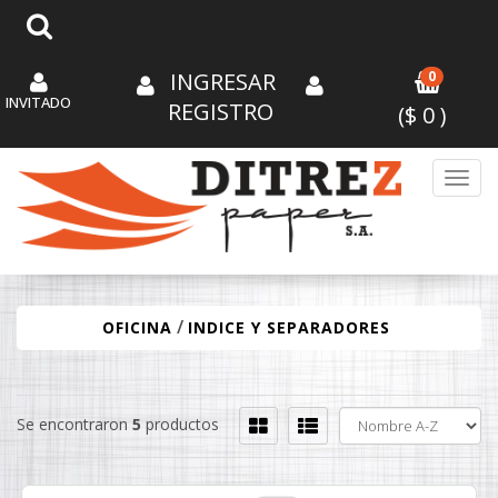
INGRESAR
0
INVITADO
REGISTRO
($
0
)
Toggl
/
OFICINA
INDICE Y SEPARADORES
Se encontraron
5
productos