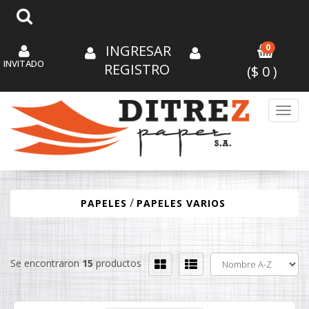
INGRESAR
0
INVITADO
REGISTRO
($
0
)
Toggl
/
PAPELES
PAPELES VARIOS
Se encontraron
15
productos