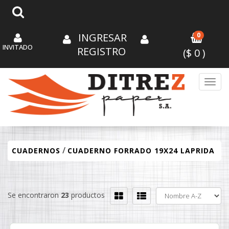
INGRESAR
0
INVITADO
REGISTRO
($
0
)
Toggl
/
CUADERNOS
CUADERNO FORRADO 19X24 LAPRIDA
Se encontraron
23
productos