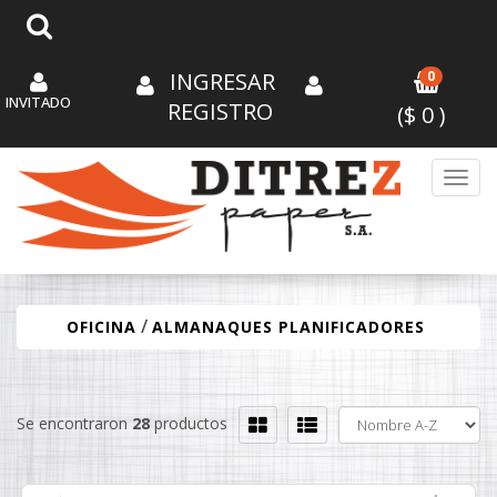
INGRESAR
0
INVITADO
REGISTRO
($
0
)
Toggl
/
OFICINA
ALMANAQUES PLANIFICADORES
Se encontraron
28
productos