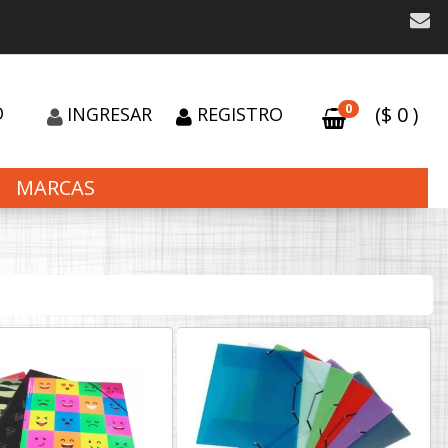
0
O
($
0
)
INGRESAR
REGISTRO
MARCAS